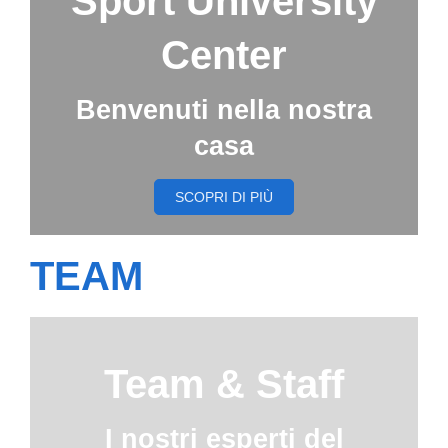
Sport University
Center
Benvenuti nella nostra
casa
SCOPRI DI PIÙ
TEAM
Team & Staff
I nostri esperti del