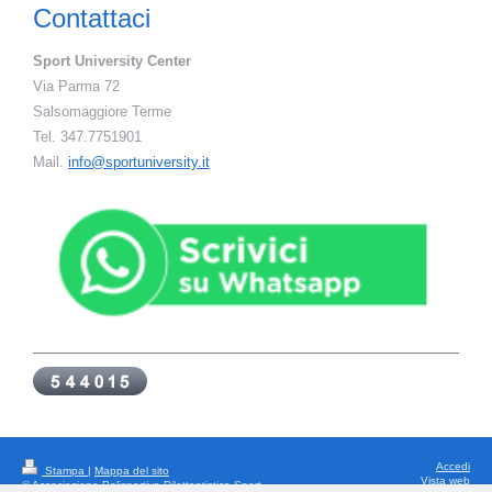
Contattaci
Sport University Center
Via Parma 72
Salsomaggiore Terme
Tel. 347.7751901
Mail.
info@sportuniversity.it
Accedi
Stampa
|
Mappa del sito
Vista web
© Associazione Polisportiva Dilettantistica Sport